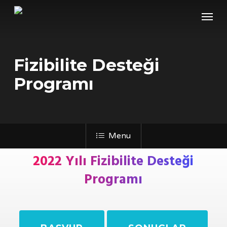
Skip
Menu
to
main
content
Fizibilite Desteği
Programı
Menu
2022 Yılı Fizibilite Desteği
Programı