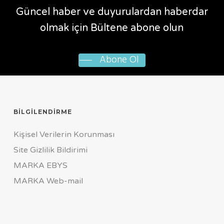
Güncel
haber
ve
duyurulardan
haberdar
olmak
için
Bültene
abone
olun
Abone Ol
BILGILENDIRME
Kişisel Verilerin Korunması
Site Gizlilik Bildirimi
MARKA EBYS
MARKA Web-mail