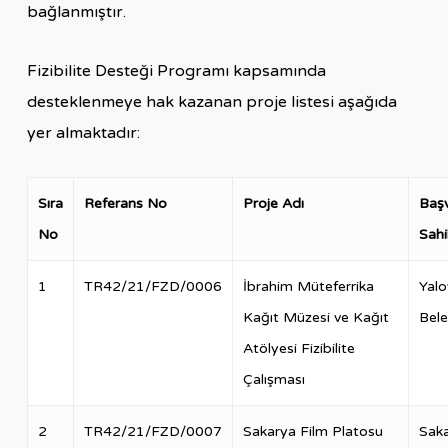
bağlanmıştır.
Fizibilite Desteği Programı kapsamında
desteklenmeye hak kazanan proje listesi aşağıda
yer almaktadır:
Sıra
Referans No
Proje Adı
Baş
No
Sahi
1
TR42/21/FZD/0006
İbrahim Müteferrika
Yalo
Kağıt Müzesi ve Kağıt
Bele
Atölyesi Fizibilite
Çalışması
2
TR42/21/FZD/0007
Sakarya Film Platosu
Sak