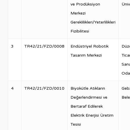
ve Prodüksiyon
Üniv
Merkezi
Gereklilikleri/Yeterlilikleri
Fizibilitesi
3
TR42/21/FZD/0008
Endüstriyel Robotik
Düz
Tasarım Merkezi
Tica
San
Oda
4
TR42/21/FZD/0010
Biyokütle Atıkların
Geb
Değerlendirmesi ve
Bele
Bertaraf Edilerek
Elektrik Enerjisi Üretim
Tesisi