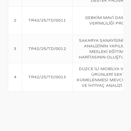
DESTEK PROGRAM
GEBKİM MAVİ DAMLA
2
TR42/25/TD/0011
VERİMLİLİĞİ PROJES
SAKARYA SANAYİSİNİN 
ANALİZİNİN YAPILMAS
3
TR42/25/TD/0012
MESLEKİ EĞİTİM YO
HARİTASININ OLUŞTURU
DÜZCE İLİ MOBİLYA VE
ÜRÜNLERİ SEKTÖ
4
TR42/25/TD/0013
KÜMELENMESİ MEVCUT
VE İHTİYAÇ ANALİZİ PR