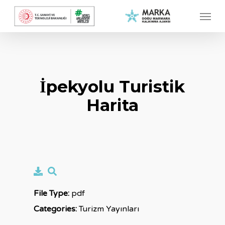
Skip
Menu
to
main
content
İpekyolu Turistik
Harita
File Type:
pdf
Categories:
Turizm Yayınları