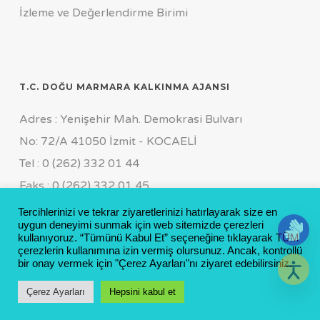
İzleme ve Değerlendirme Birimi
T.C. DOĞU MARMARA KALKINMA AJANSI
Adres : Yenişehir Mah. Demokrasi Bulvarı
No: 72/A 41050 İzmit - KOCAELİ
Tel : 0 (262) 332 01 44
Faks : 0 (262) 332 01 45
Genel Sekreterlik Özel Kalem
Tercihlerinizi ve tekrar ziyaretlerinizi hatırlayarak size en
uygun deneyimi sunmak için web sitemizde çerezleri
Tel : 0 (262) 311 19 55 FCT : 0 (533) 169 11 64
kullanıyoruz. “Tümünü Kabul Et” seçeneğine tıklayarak TÜM
çerezlerin kullanımına izin vermiş olursunuz. Ancak, kontrollü
E-mail : info@marka.org.tr
bir onay vermek için "Çerez Ayarları"nı ziyaret edebilirsiniz.
Çerez Ayarları
Hepsini kabul et