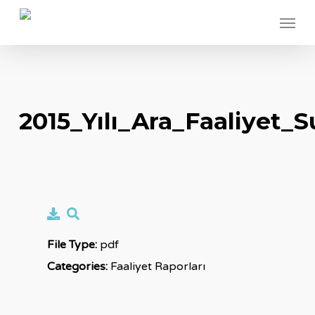
Skip
Menu
to
main
content
2015_Yılı_Ara_Faaliyet
File Type:
pdf
Categories:
Faaliyet Raporları