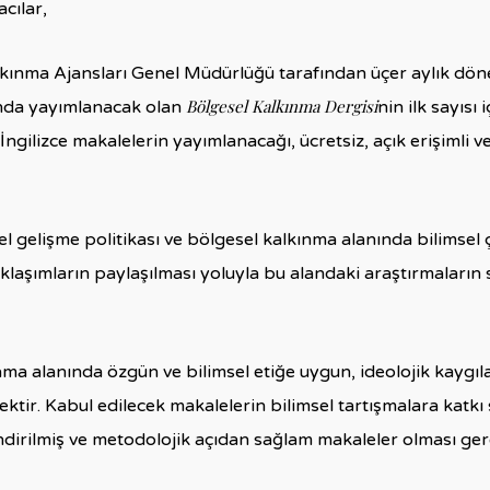
cılar,
alkınma Ajansları Genel Müdürlüğü tarafından üçer aylık döne
Bölgesel Kalkınma Dergisi
nda yayımlanacak olan
nin ilk sayısı 
ngilizce makalelerin yayımlanacağı, ücretsiz, açık erişimli v
l gelişme politikası ve bölgesel kalkınma alanında bilimsel ça
klaşımların paylaşılması yoluyla bu alandaki araştırmaların sa
ma alanında özgün ve bilimsel etiğe uygun, ideolojik kaygıla
cektir. Kabul edilecek makalelerin bilimsel tartışmalara katkı
ndirilmiş ve metodolojik açıdan sağlam makaleler olması ge