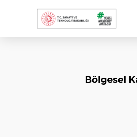
Skip
to
main
content
Bölgesel K