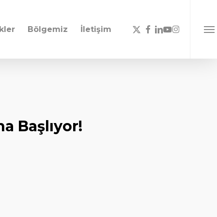
x-
facebook
linkedin
youtube
instagram
kler
Bölgemiz
İletişim
Men
twitter
a Başlıyor!