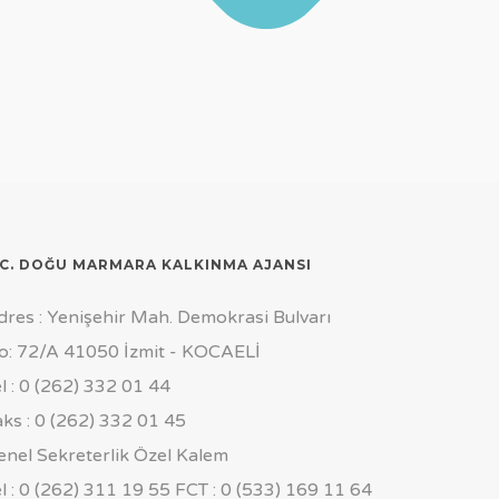
.C. DOĞU MARMARA KALKINMA AJANSI
dres : Yenişehir Mah. Demokrasi Bulvarı
o: 72/A 41050 İzmit - KOCAELİ
el : 0 (262) 332 01 44
aks : 0 (262) 332 01 45
enel Sekreterlik Özel Kalem
el : 0 (262) 311 19 55 FCT : 0 (533) 169 11 64