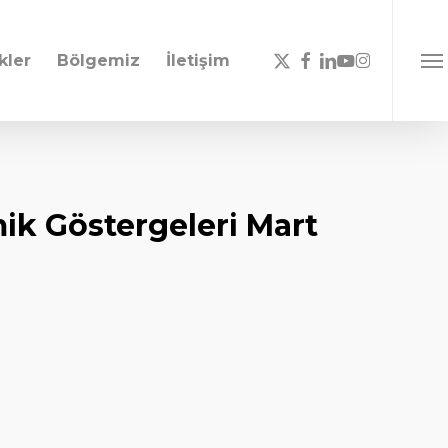
x-
facebook
linkedin
youtube
instagram
kler
Bölgemiz
İletişim
Men
twitter
k Göstergeleri Mart