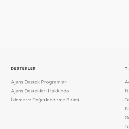
DESTEKLER
T
Ajans Destek Programları
A
Ajans Destekleri Hakkında
N
İzleme ve Değerlendirme Birimi
T
F
G
T