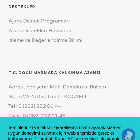
DESTEKLER
Ajans Destek Programları
Ajans Destekleri Hakkında
İzleme ve Değerlendirme Birimi
T.C. DOĞU MARMARA KALKINMA AJANSI
Adres : Yenişehir Mah. Demokrasi Bulvarı
No: 72/A 41050 İzmit - KOCAELİ
Tel : 0 (262) 332 01 44
Faks : 0 (262) 332 01 45
Genel Sekreterlik Özel Kalem
Tercihlerinizi ve tekrar ziyaretlerinizi hatırlayarak size en
uygun deneyimi sunmak için web sitemizde çerezleri
Tel : 0 (262) 311 19 55 FCT : 0 (533) 169 11 64
kullanıyoruz. “Tümünü Kabul Et” seçeneğine tıklayarak TÜM