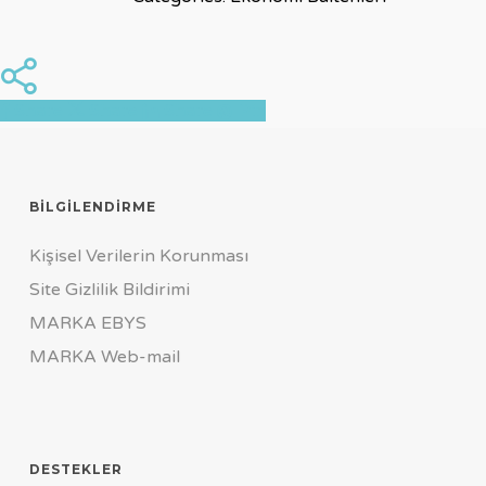
Share
Share
Share
Share
Pin
BILGILENDIRME
Kişisel Verilerin Korunması
Site Gizlilik Bildirimi
MARKA EBYS
MARKA Web-mail
DESTEKLER