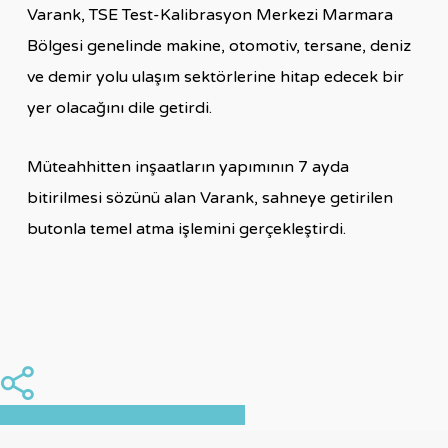
Varank, TSE Test-Kalibrasyon Merkezi Marmara
Bölgesi genelinde makine, otomotiv, tersane, deniz
ve demir yolu ulaşım sektörlerine hitap edecek bir
yer olacağını dile getirdi.
Müteahhitten inşaatların yapımının 7 ayda
bitirilmesi sözünü alan Varank, sahneye getirilen
butonla temel atma işlemini gerçekleştirdi.
Share
Share
Share
Share
Pin