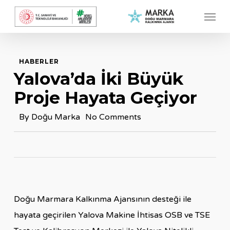
Skip
Menu
to
main
content
HABERLER
Yalova’da İki Büyük
Proje Hayata Geçiyor
By
Doğu Marka
No Comments
Doğu Marmara Kalkınma Ajansının desteği ile
hayata geçirilen Yalova Makine İhtisas OSB ve TSE