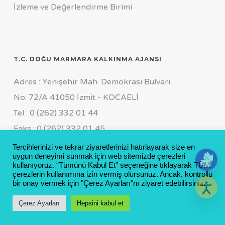
İzleme ve Değerlendirme Birimi
T.C. DOĞU MARMARA KALKINMA AJANSI
Adres : Yenişehir Mah. Demokrasi Bulvarı
No: 72/A 41050 İzmit - KOCAELİ
Tel : 0 (262) 332 01 44
Faks : 0 (262) 332 01 45
Genel Sekreterlik Özel Kalem
Tercihlerinizi ve tekrar ziyaretlerinizi hatırlayarak size en
uygun deneyimi sunmak için web sitemizde çerezleri
Tel : 0 (262) 311 19 55 FCT : 0 (533) 169 11 64
kullanıyoruz. “Tümünü Kabul Et” seçeneğine tıklayarak TÜM
çerezlerin kullanımına izin vermiş olursunuz. Ancak, kontrollü
E-mail : info@marka.org.tr
bir onay vermek için "Çerez Ayarları"nı ziyaret edebilirsiniz.
Çerez Ayarları
Hepsini kabul et