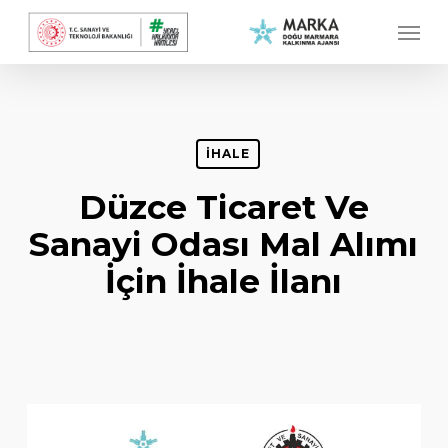
Skip
Menu
to
main
content
İHALE
Düzce Ticaret Ve
Sanayi Odası Mal Alımı
İçin İhale İlanı