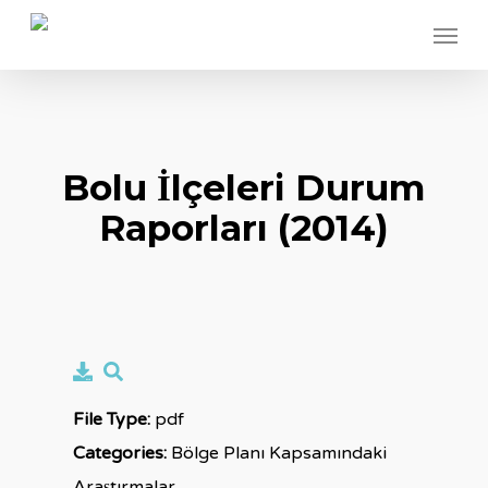
Skip
Menu
to
main
content
Bolu İlçeleri Durum
Raporları (2014)
File Type:
pdf
Categories:
Bölge Planı Kapsamındaki
Araştırmalar