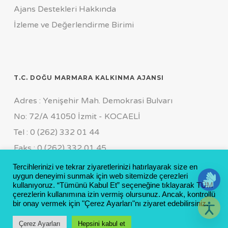
Ajans Destekleri Hakkında
İzleme ve Değerlendirme Birimi
T.C. DOĞU MARMARA KALKINMA AJANSI
Adres : Yenişehir Mah. Demokrasi Bulvarı
No: 72/A 41050 İzmit - KOCAELİ
Tel : 0 (262) 332 01 44
Faks : 0 (262) 332 01 45
Genel Sekreterlik Özel Kalem
Tercihlerinizi ve tekrar ziyaretlerinizi hatırlayarak size en
uygun deneyimi sunmak için web sitemizde çerezleri
Tel : 0 (262) 311 19 55 FCT : 0 (533) 169 11 64
kullanıyoruz. “Tümünü Kabul Et” seçeneğine tıklayarak TÜM
çerezlerin kullanımına izin vermiş olursunuz. Ancak, kontrollü
E-mail : info@marka.org.tr
bir onay vermek için "Çerez Ayarları"nı ziyaret edebilirsiniz.
Çerez Ayarları
Hepsini kabul et