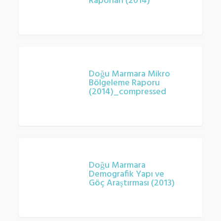
Raporları (2014)
Durum
Raporları
(2014)
Doğu
Marmara
Doğu Marmara Mikro
Bölgeleme Raporu
Mikro
(2014)_compressed
Bölgeleme
Raporu
(2014)_compressed
Doğu
Marmara
Doğu Marmara
Demografik Yapı ve
Demografik
Göç Araştırması (2013)
Yapı
ve