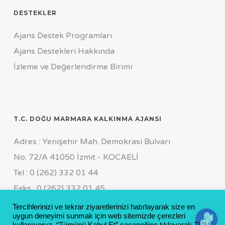
DESTEKLER
Ajans Destek Programları
Ajans Destekleri Hakkında
İzleme ve Değerlendirme Birimi
T.C. DOĞU MARMARA KALKINMA AJANSI
Adres : Yenişehir Mah. Demokrasi Bulvarı
No: 72/A 41050 İzmit - KOCAELİ
Tel : 0 (262) 332 01 44
Faks : 0 (262) 332 01 45
Genel Sekreterlik Özel Kalem
Tercihlerinizi ve tekrar ziyaretlerinizi hatırlayarak size en
uygun deneyimi sunmak için web sitemizde çerezleri
Tel : 0 (262) 311 19 55 FCT : 0 (533) 169 11 64