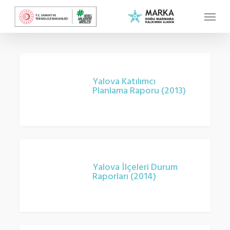
Skip
Menu
to
main
content
Yalova
Katılımcı
Yalova Katılımcı
Planlama Raporu (2013)
Planlama
Raporu
(2013)
Yalova
İlçeleri
Yalova İlçeleri Durum
Raporları (2014)
Durum
Raporları
(2014)