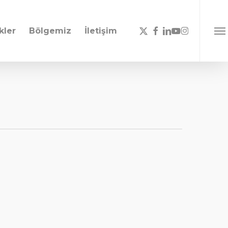
x-
facebook
linkedin
youtube
instagram
kler
Bölgemiz
İletişim
Men
twitter